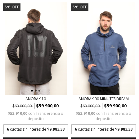
5
%
OFF
5
%
OFF
ANORAK 10
ANORAK 90 MINUTES DREAM
$59.900,00
$59.900,00
$63.000,00
$63.000,00
$53.910,00
con
Transferencia o
$53.910,00
con
Transferencia o
depósito
depósito
6
cuotas sin interés de
$9.983,33
6
cuotas sin interés de
$9.983,33