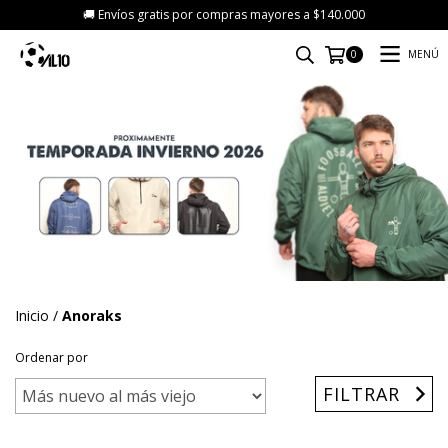
🚚 Envíos gratis por compras mayores a $140.000
MENÚ
0
Inicio
/
Anoraks
Ordenar por
FILTRAR