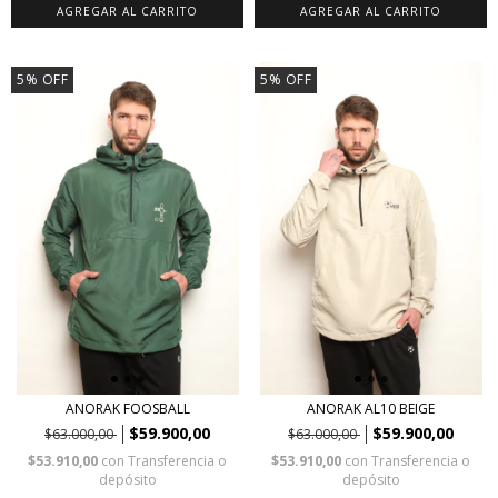
AGREGAR AL CARRITO
AGREGAR AL CARRITO
5
%
OFF
5
%
OFF
ANORAK FOOSBALL
ANORAK AL10 BEIGE
$59.900,00
$59.900,00
$63.000,00
$63.000,00
$53.910,00
con
Transferencia o
$53.910,00
con
Transferencia o
depósito
depósito