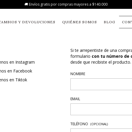
🚚 Envíos gratis por compras mayores a $140.000
CAMBIOS Y DEVOLUCIONES
QUIÉNES SOMOS
BLOG
CON
Si te arrepentiste de una compr
formulario
con tu número de 
enos en Instagram
desde que recibiste el producto.
nos en Facebook
NOMBRE
enos en Tiktok
EMAIL
TELÉFONO
(OPCIONAL)