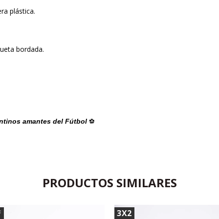
ra plástica.
queta bordada.
entinos amantes del Fútbol 
⚽️
PRODUCTOS SIMILARES
3X2
F