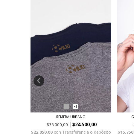
+1
REMERA URBANO
IMITS
G
$24.500,00
$35.000,00
$22.050,00
con
Transferencia o depósito
a o depósito
$15.750