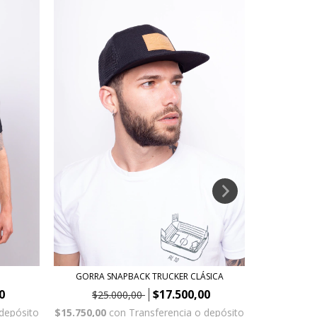
GORRA SNAPBACK TRUCKER CLÁSICA
0
$17.500,00
$35
$25.000,00
 depósito
$22.050,00
$15.750,00
con
Transferencia o depósito