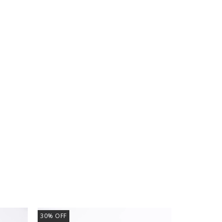
3X2
30
%
OFF