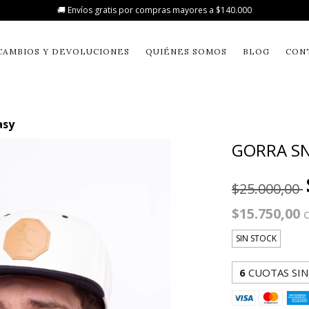
🚚 Envíos gratis por compras mayores a $140.000
CAMBIOS Y DEVOLUCIONES
QUIÉNES SOMOS
BLOG
CON
asy
GORRA S
$25.000,00
$15.750,00
SIN STOCK
6
CUOTAS SIN