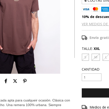
6
CUOTAS SIN
10% de descue
VER MEDIOS DE
Envío grati
TALLE:
XXL
S
M
L
CANTIDAD
icada apta para cualqueir ocasión. Clásica con
echo. Una remera 100% urbana. Siempre
Entregas para el 
Medios de e