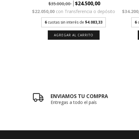
$24.500,00
00,00
$35.000,00
$22.050,00
con
Transferencia o depósito
a o depósito
$34.200
6
cuotas sin interés de
$4.083,33
.083,33
6
AGREGAR AL CARRITO
TO
ENVIAMOS TU COMPRA
Entregas a todo el país