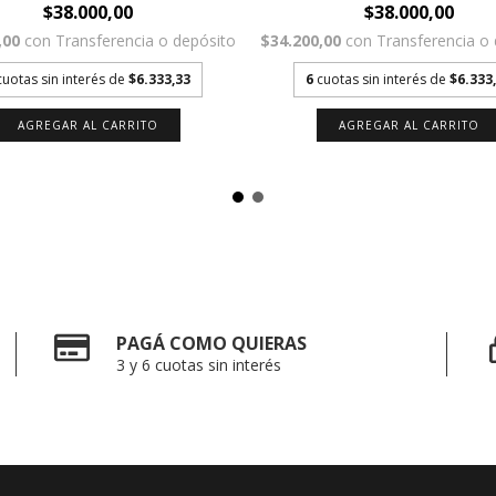
$38.000,00
$38.000,00
,00
con
Transferencia o depósito
$34.200,00
con
Transferencia o
cuotas sin interés de
$6.333,33
6
cuotas sin interés de
$6.333
AGREGAR AL CARRITO
AGREGAR AL CARRITO
PAGÁ COMO QUIERAS
3 y 6 cuotas sin interés