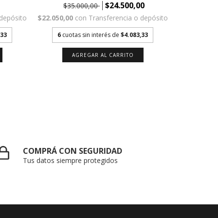
$24.500,00
$35.000,00
$35
$22.050,00
con
Transferencia o depósito
$22.050,00
 depósito
6
cuotas sin interés de
$4.083,33
6
cuota
,33
AGREGAR AL CARRITO
A
COMPRÁ CON SEGURIDAD
Tus datos siempre protegidos