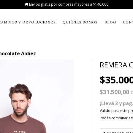
🚚 Envíos gratis por compras mayores a $140.000
CAMBIOS Y DEVOLUCIONES
QUIÉNES SOMOS
BLOG
CON
ocolate Aldiez
REMERA C
$35.00
$31.500,00
¡Llevá 3 y pag
Válido para este pr
Podés combinar est