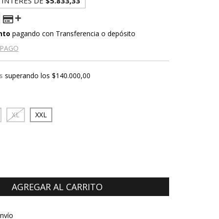
 INTERÉS DE
$5.833,33
nto
pagando con Transferencia o depósito
 PAGO
s
superando los
$140.000,00
XL
XXL
CP:
CAMBIAR CP
nvío