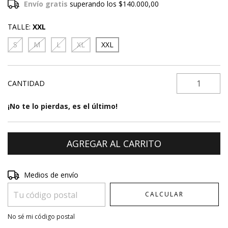
Envío gratis
superando los
$140.000,00
TALLE:
XXL
S
M
L
XL
XXL
CANTIDAD
¡No te lo pierdas, es el último!
Entregas para el CP:
CAMBIAR CP
Medios de envío
CALCULAR
No sé mi código postal