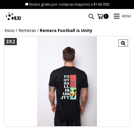
🚚 Envíos gratis por compras mayores a $140.000
MENÚ
0
Inicio
/
Remeras
/
Remera Football is Unity
3X2